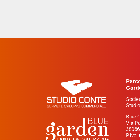
Parc
Gard
Societ
Studio
Blue 
Via P
38066
P.iva