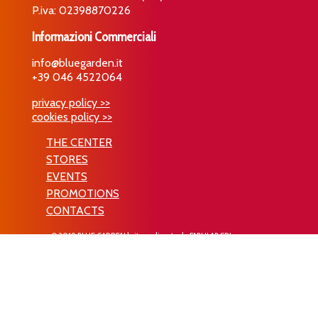
P.iva: 02398870226
Informazioni Commerciali
info@bluegarden.it
+39 046 4522064
privacy policy >>
cookies policy >>
THE CENTER
STORES
EVENTS
PROMOTIONS
CONTACTS
© 2019 BLUE GARDEN | sito realizzato da
FABULAB SRL