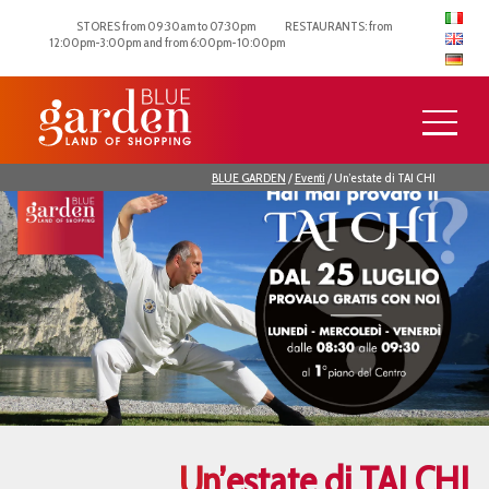
STORES from 09:30am to 07:30pm
RESTAURANTS: from
12:00pm-3:00pm and from 6:00pm-10:00pm
BLUE GARDEN
/
Eventi
/
Un’estate di TAI CHI
Un’estate di TAI CHI