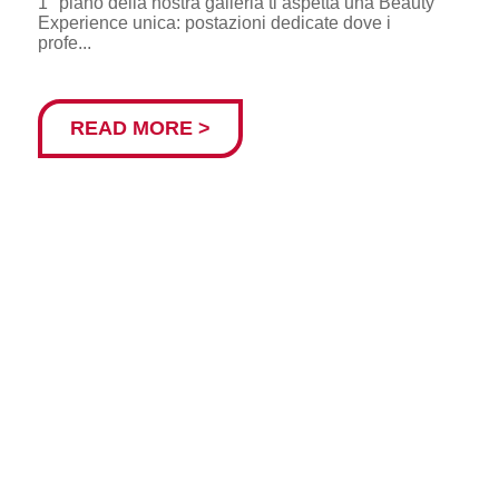
1° piano della nostra galleria ti aspetta una Beauty
Experience unica: postazioni dedicate dove i
profe...
READ MORE >