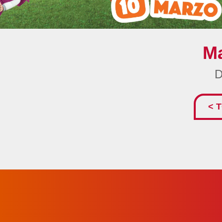
M
D
< 