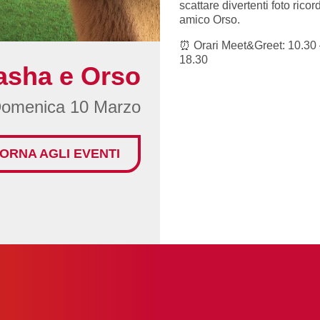
scattare divertenti foto rico
amico Orso.
⏰ Orari Meet&Greet: 10.30 –
18.30
asha e Orso
omenica 10 Marzo
TORNA AGLI EVENTI