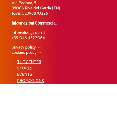
Via Padova, 5
38066 Riva del Garda (TN)
P.iva: 02398870226
Informazioni Commerciali
info@bluegarden.it
+39 046 4522064
privacy policy >>
cookies policy >>
THE CENTER
STORES
EVENTS
PROMOTIONS
CONTACTS
© 2019 BLUE GARDEN | sito realizzato da
FABULAB SRL