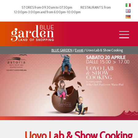
STORES from 09:30am to 07:30pm
RESTAURANTS: from
12:00pm-3:00pm and from 6:00pm-10:00pm
BLUE GARDEN
/
Eventi
/
Uovo Lab & Show Cooking
Uovo Lab & Show Cooking