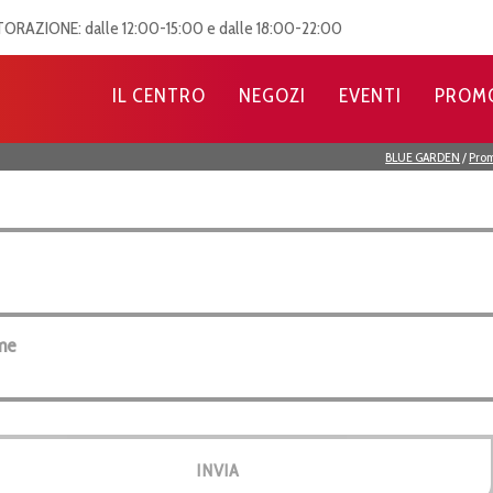
TORAZIONE: dalle 12:00-15:00 e dalle 18:00-22:00
IL CENTRO
NEGOZI
EVENTI
PROM
tter per rimanere sempre aggiornato con le ultime 
BLUE GARDEN
/
Prom
me