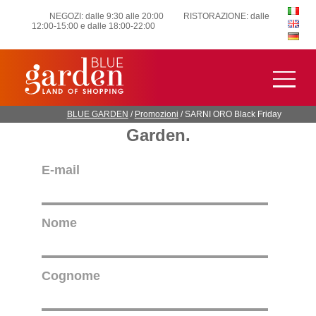
NEGOZI: dalle 9:30 alle 20:00
RISTORAZIONE: dalle
12:00-15:00 e dalle 18:00-22:00
Iscriviti alla newsletter per
rimanere sempre aggiornato
con le ultime novità di Blue
BLUE GARDEN
/
Promozioni
/
SARNI ORO Black Friday
Garden.
E-mail
Nome
Cognome