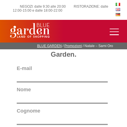
NEGOZI: dalle 9:30 alle 20:00
RISTORAZIONE: dalle
12:00-15:00 e dalle 18:00-22:00
Iscriviti alla newsletter per
rimanere sempre aggiornato
con le ultime novità di Blue
BLUE GARDEN
/
Promozioni
/
Natale – Sarni Oro
Garden.
E-mail
Nome
Cognome