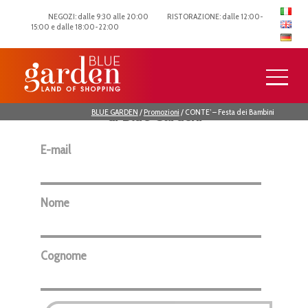
NEGOZI: dalle 9:30 alle 20:00
RISTORAZIONE: dalle 12:00-
15:00 e dalle 18:00-22:00
Iscriviti alla newsletter per rimanere
sempre aggiornato con le ultime novità
di Blue Garden.
BLUE GARDEN
/
Promozioni
/
CONTE’ – Festa dei Bambini
E-mail
Nome
Cognome