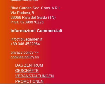
Blue Garden Soc. Cons. A R.L.
Via Padova, 5
38066 Riva del Garda (TN)
P.iva: 02398870226
Informazioni Commerciali
info@bluegarden.it
+39 046 4522064
privacy policy >>
cookies policy >>
DAS ZENTRUM
GESCHÄFTE
VERANSTALTUNGEN
PROMOTIONEN
KONTAKTE
© 2019 BLUE GARDEN | sito realizzato da
FABULAB SRL