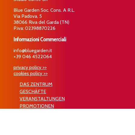
Blue Garden Soc. Cons. A R.L.
Via Padova, 5
38066 Riva del Garda (TN)
P.iva: 02398870226
Informazioni Commerciali
info@bluegarden.it
+39 046 4522064
privacy policy >>
cookies policy >>
DAS ZENTRUM
GESCHÄFTE
VERANSTALTUNGEN
PROMOTIONEN
KONTAKTE
© 2019 BLUE GARDEN | sito realizzato da
FABULAB SRL